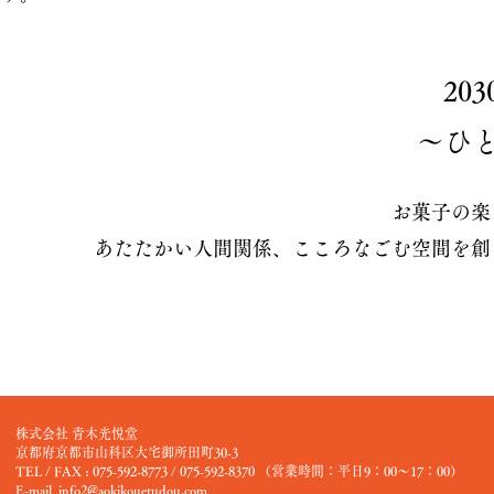
20
​～ひ
お菓子の楽
あたたかい人間関係、こころなごむ空間を創
株式会社 青木光悦堂
京都府京都市山科区大宅御所田町30-3
TEL / FAX : 075-592-8773 / 075-592-8370 （営業時間：平日9：00～17：00）
E-mail
info2@aokikouetudou.com