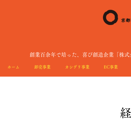
創業百余年で培った、喜び創造企業「株式
ホーム
卸売事業
カシデリ事業
EC事業